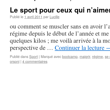
Le sport pour ceux qui n’aime
Publié le
1 avril 2011
par
Lucille
ou comment se muscler sans en avoir l’a
régime depuis le début de l’année et me 
quelques kilos ; me voilà arrivée à la mo
perspective de …
Continuer la lecture
Publié dans
Sport
|
Marqué avec
bootcamp
,
maigrir
,
régime
,
se 
orsoni
|
4 commentaires