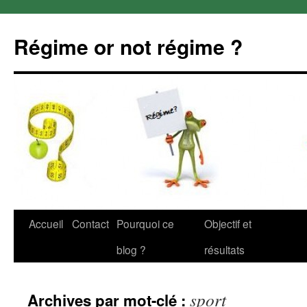
Régime or not régime ?
Aller
Accueil
Contact
Pourquoi ce
Objectif et
au
blog ?
résultats
contenu
sport
Archives par mot-clé :