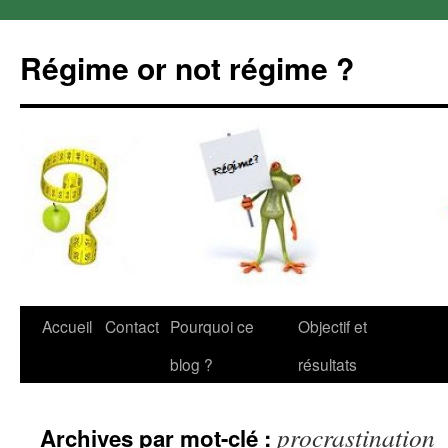
Régime or not régime ?
Aller
Accueil
Contact
Pourquoi ce
Objectif et
au
blog ?
résultats
contenu
procrastination
Archives par mot-clé :